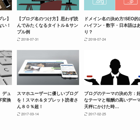
プレ】
【ブログ名のつけ方】思わず読
ドメイン名の決め方!SEO的
ない！
んでみたくなるタイトル＆サン
ハイフン・数字・日本語は
プル例
り？
2018-07-31
2018-07-24
、デュ
スマホユーザーに優しいブログ
ブログのテーマの決め方：
字変換
を！スマホ＆タブレット読者さ
なテーマと報酬の高いデー
ん８０％超！
天秤にかけた時…
2017-03-14
2017-02-25